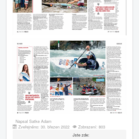
Napsal
Satke Adam
Zveřejněno: 30. březen 2022
Zobrazení: 803
Jste zde: